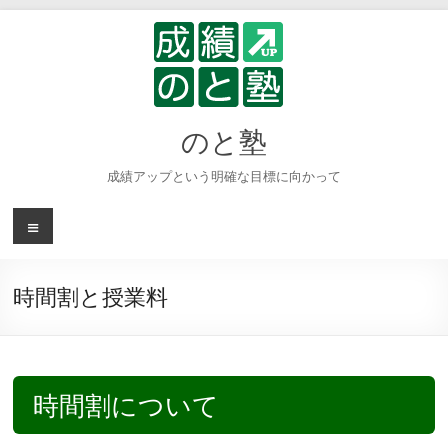
コ
ン
テ
ン
ツ
へ
のと塾
ス
キ
成績アップという明確な目標に向かって
ッ
プ
メ
ニ
ュ
ー
時間割と授業料
時間割について