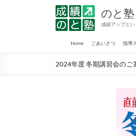
コ
ン
のと塾
テ
ン
成績アップとい
ツ
へ
ス
Home
ごあいさつ
指導
キ
ッ
プ
2024年度 冬期講習会のご