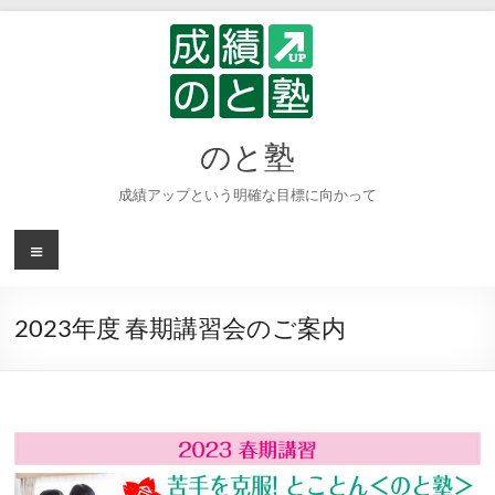
コ
ン
テ
ン
ツ
へ
のと塾
ス
キ
成績アップという明確な目標に向かって
ッ
プ
メ
ニ
ュ
ー
2023年度 春期講習会のご案内