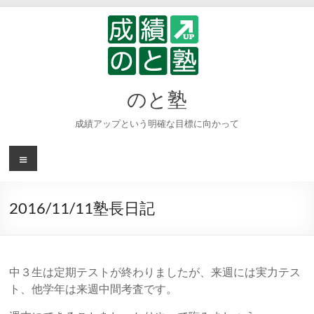
コ
ン
テ
ン
ツ
へ
のと塾
ス
キ
成績アップという明確な目標に向かって
ッ
プ
メ
ニ
ュ
ー
2016/11/11塾長日記
中３生は定期テストが終わりましたが、来週には実力テス
ト、他学年は来週中間考査です。